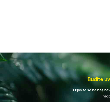
Budite uv
Prijavite se na naš n
rado