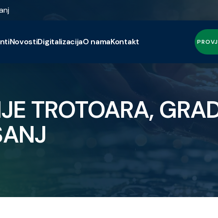
anj
nti
Novosti
Digitalizacija
O nama
Kontakt
PROVJ
E TROTOARA, GRADS
ŠANJ