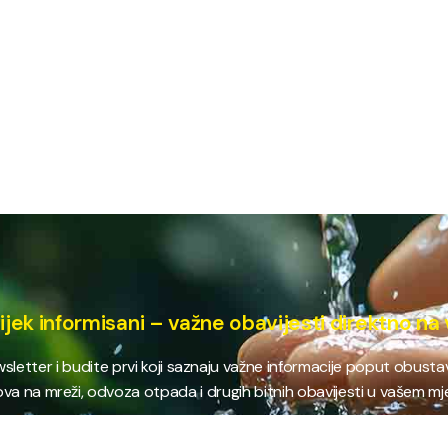
ijek informisani – važne obavijesti direktno na 
ewsletter i budite prvi koji saznaju važne informacije poput obust
va na mreži, odvoza otpada i drugih bitnih obavijesti u vašem mj