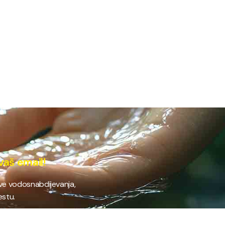
vaš email!
ave vodosnabdijevanja,
estu.