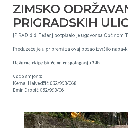
ZIMSKO ODRŽAVAN
PRIGRADSKIH ULIC
JP RAD d.d. Tešanj potpisalo je ugovor sa Općinom Teš
Preduzeće je u pripremi za ovaj posao izvršilo nabav
𝐃𝐞𝐳̌𝐮𝐫𝐧𝐞 𝐞𝐤𝐢𝐩𝐞 𝐛𝐢𝐭 𝐜́𝐞 𝐧𝐚 𝐫𝐚𝐬𝐩𝐨𝐥𝐚𝐠𝐚𝐧𝐣𝐮 𝟐𝟒𝐡.
Vođe smjena:
Kemal Halvedžić 062/993/068
Emir Drobić 062/993/061