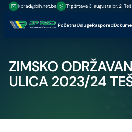
kprad@bih.net.ba
Trg žrtava 3. augusta br. 2. Teš
Početna
Usluge
Raspored
Dokume
ZIMSKO ODRŽAVANJ
ULICA 2023/24 TE