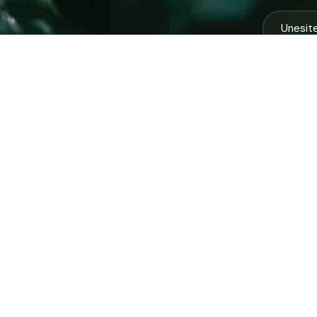
USLUG
Vodovod
Sakuplja
Javno preduzeće “RAD” d.d. Tešanj
otpada
predstavlja savremeno komunalno
Komunal
preduzeće koje građanima i privredi na
Zimska 
području općine Tešanj pruža ključne usluge.
Zelena 
Ispitna 
ID: 4218317600003
PDV: 218317600003
Prijavi kvar putem viber poruke