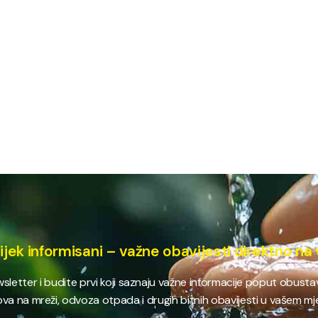
ijek informisani – važne obavijesti direktno na 
ewsletter i budite prvi koji saznaju važne informacije poput obust
va na mreži, odvoza otpada i drugih bitnih obavijesti u vašem mj