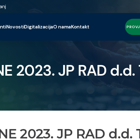
anj
nti
Novosti
Digitalizacija
O nama
Kontakt
PROVJ
 2023. JP RAD d.d.
E 2023. JP RAD d.d.