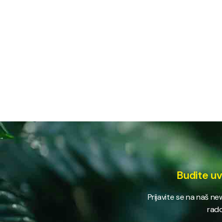
Budite uv
Prijavite se na naš n
rado