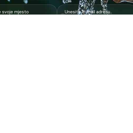
E
NAJTRAŽENIJE
JP
 i kanalizacija
Terminski plan odvoza otpada
Pro
nje i zbrinjavanje
Raspored dežurstava
Cert
Zahtjevi i obrasci
Org
na higijena
Javne nabavke
Voz
služba
Provjeri stanje računa
Zel
pijaca
laboratorija