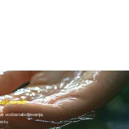
vaš email!
ave vodosnabdijevanja,
estu.