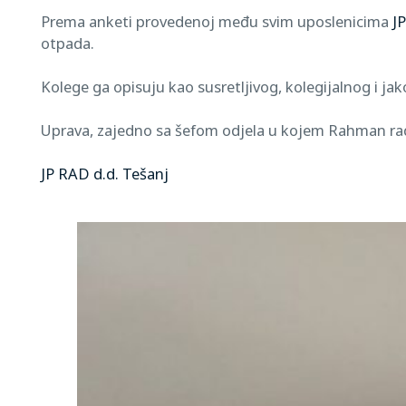
Prema anketi provedenoj među svim uposlenicima
J
otpada.
Kolege ga opisuju kao susretljivog, kolegijalnog i ja
Uprava, zajedno sa šefom odjela u kojem Rahman radi i
JP RAD d.d. Tešanj