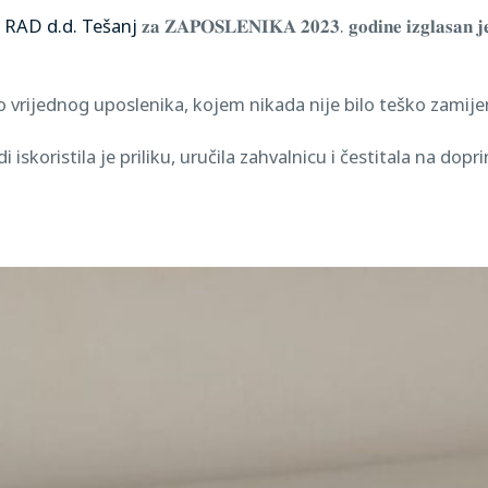
P RAD d.d. Tešanj
𝐳𝐚 𝐙𝐀𝐏𝐎𝐒𝐋𝐄𝐍𝐈𝐊𝐀 𝟐𝟎𝟐𝟑. 𝐠𝐨𝐝𝐢𝐧𝐞 𝐢𝐳𝐠𝐥𝐚
ko vrijednog uposlenika, kojem nikada nije bilo teško zamije
skoristila je priliku, uručila zahvalnicu i čestitala na do