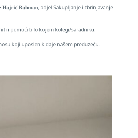
𝐚𝐧 𝐣𝐞 𝐇𝐚𝐣𝐫𝐢𝐜́ 𝐑𝐚𝐡𝐦𝐚𝐧, odjel Sakupljanje i zbrinjavanje
niti i pomoći bilo kojem kolegi/saradniku.
prinosu koji uposlenik daje našem preduzeću.