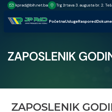
kprad@bih.net.ba
Trg žrtava 3. augusta br. 2. Teš
Početna
Usluge
Raspored
Dokume
ZAPOSLENIK GODINE
ZAPOSLENIK GODIN