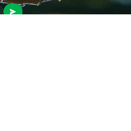
 RAD
PROVJERI STANJE RAČUNA
Provjeri stanje svog
fil preduzeća
računa brzo i jednostavno
ifikati
putem našeg online
anizacija preduzeća
servisa.
ni park
ena energija
PROVJERI STANJE