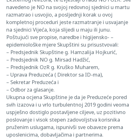
navedeno je NO na svojoj redovnoj sjednici u martu
razmatrao i usvojio, a posljednji korak u ovoj
kompletnoj proceduri jeste razmatranje i usvajanje
na sjednici Vijeća, koja slijedi u maju ili junu.
Poštujući sve propise, naredbe i higijensko- –
epidemiološke mjere Skupštini su prisustvovali:
– Predsjednik Skupštine g. Hamzalija Hojkurić,
– Predsjednik NO g. Mirsad Hadžić,
– Predsjednik OzR g. Kruško Muharem,
– Uprava Preduzeća ( Direktor sa ID-ma),
– Sekretar Preduzeća i
– Odbor za glasanje.
Ukupna ocjena Skupštine je da je Preduzeće pored
svih izazova i u vrlo turbulentnoj 2019 godini veoma
uspješno dostiglo postavljene ciljeve, uz pozitivno
poslovanje i visok stepen zadovoljstva korisnika
pruženim uslugama, ispunivši sve obaveze prema
uposlenicima, dobavljačima i partnerima.