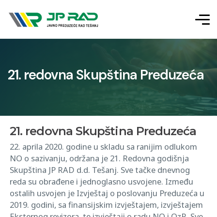
21. redovna Skupština Preduzeća
21. redovna Skupština Preduzeća
22. aprila 2020. godine u skladu sa ranijim odlukom
NO o sazivanju, održana je 21. Redovna godišnja
Skupština JP RAD d.d. Tešanj. Sve tačke dnevnog
reda su obrađene i jednoglasno usvojene. Između
ostalih usvojen je Izvještaj o poslovanju Preduzeća u
2019. godini, sa finansijskim izvještajem, izvještajem
Eksternog revizora, te izvještaji o radu NO i OzR. Sve