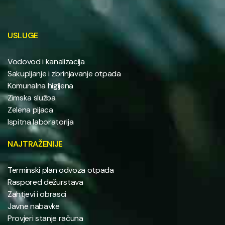
USLUGE
Vodovod i kanalizacija
Sakupljanje i zbrinjavanje otpada
Komunalna higijena
Zimska služba
Zelena pijaca
Ispitna laboratorija
NAJTRAŽENIJE
Terminski plan odvoza otpada
Raspored dežurstava
Zahtjevi i obrasci
Javne nabavke
Provjeri stanje računa