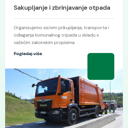
Komunalna higijena
Brinemo o održavanju čistoće javnih površina na
području općine Tešanj u skladu sa ugovorom i
planom komunalne higijene