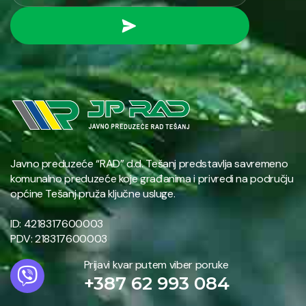
Javno preduzeće “RAD” d.d. Tešanj predstavlja savremeno
komunalno preduzeće koje građanima i privredi na području
općine Tešanj pruža ključne usluge.
ID: 4218317600003
PDV: 218317600003
Prijavi kvar putem viber poruke
+387 62 993 084