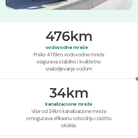
476
km
vodovodne mreže
Preko 476km vodovodne mreže
osigurava stabilno i kvalitetno
snabdijevanje vodom
34
km
kanalizacione mreže
Više od 34km kanalizacione mreže
omogućava efikasnu odvodnju i zaštitu
okoliša.