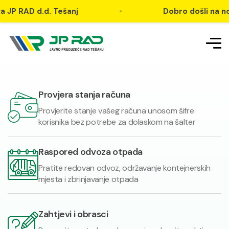
AD d.d. Tešanj
•
Dobro došli na novu WEB
Provjera stanja računa
Provjerite stanje vašeg računa unosom šifre
korisnika bez potrebe za dolaskom na šalter
Raspored odvoza otpada
Pratite redovan odvoz, održavanje kontejnerskih
mjesta i zbrinjavanje otpada
Zahtjevi i obrasci