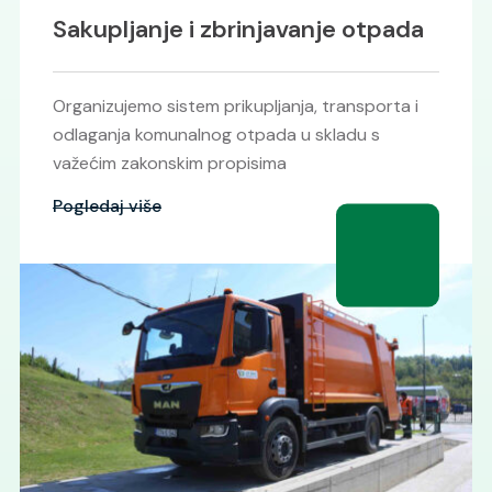
Komunalna higijena
Brinemo o održavanju čistoće javnih površina na
području općine Tešanj u skladu sa ugovorom i
planom komunalne higijene