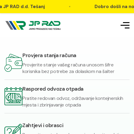
AD d.d. Tešanj
•
Dobro došli na novu WEB
Provjera stanja računa
Provjerite stanje vašeg računa unosom šifre
korisnika bez potrebe za dolaskom na šalter
Raspored odvoza otpada
Pratite redovan odvoz, održavanje kontejnerskih
mjesta i zbrinjavanje otpada
Zahtjevi i obrasci