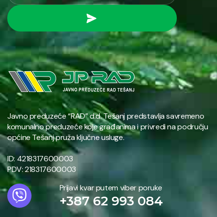
Javno preduzeće “RAD” d.d. Tešanj predstavlja savremeno
komunalno preduzeće koje građanima i privredi na području
općine Tešanj pruža ključne usluge.
ID: 4218317600003
PDV: 218317600003
Prijavi kvar putem viber poruke
+387 62 993 084