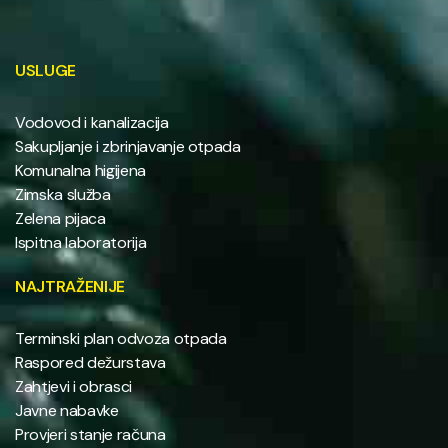
USLUGE
Vodovod i kanalizacija
Sakupljanje i zbrinjavanje otpada
Komunalna higijena
Zimska služba
Zelena pijaca
Ispitna laboratorija
NAJTRAŽENIJE
Terminski plan odvoza otpada
Raspored dežurstava
Zahtjevi i obrasci
Javne nabavke
Provjeri stanje računa