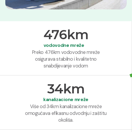
476
km
vodovodne mreže
Preko 476km vodovodne mreže
osigurava stabilno i kvalitetno
snabdijevanje vodom
34
km
kanalizacione mreže
Više od 34km kanalizacione mreže
omogućava efikasnu odvodnju i zaštitu
okoliša.