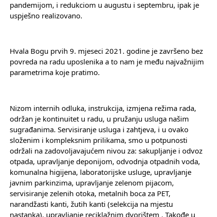
pandemijom, i redukciom u augustu i septembru, ipak je 
uspješno realizovano.
Hvala Bogu prvih 9. mjeseci 2021. godine je završeno bez 
povreda na radu uposlenika a to nam je među najvažnijim 
parametrima koje pratimo.
Nizom internih odluka, instrukcija, izmjena režima rada, 
održan je kontinuitet u radu, u pružanju usluga našim 
sugrađanima. Servisiranje usluga i zahtjeva, i u ovako 
složenim i kompleksnim prilikama, smo u potpunosti 
održali na zadovoljavajućem nivou za: sakupljanje i odvoz 
otpada, upravljanje deponijom, odvodnja otpadnih voda, 
komunalna higijena, laboratorijske usluge, upravljanje 
javnim parkinzima, upravljanje zelenom pijacom, 
servisiranje zelenih otoka, metalnih boca za PET, 
narandžasti kanti, žutih kanti (selekcija na mjestu 
nastanka), upravljanje reciklažnim dvorištem . Takođe u 