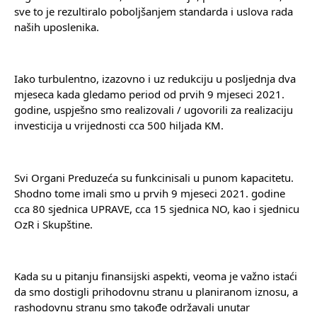
sve to je rezultiralo poboljšanjem standarda i uslova rada 
naših uposlenika.
Iako turbulentno, izazovno i uz redukciju u posljednja dva 
mjeseca kada gledamo period od prvih 9 mjeseci 2021. 
godine, uspješno smo realizovali / ugovorili za realizaciju 
investicija u vrijednosti cca 500 hiljada KM.
Svi Organi Preduzeća su funkcinisali u punom kapacitetu. 
Shodno tome imali smo u prvih 9 mjeseci 2021. godine 
cca 80 sjednica UPRAVE, cca 15 sjednica NO, kao i sjednicu 
OzR i Skupštine.
Kada su u pitanju finansijski aspekti, veoma je važno istaći 
da smo dostigli prihodovnu stranu u planiranom iznosu, a 
rashodovnu stranu smo takođe održavali unutar 