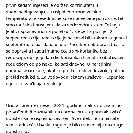
prvih sedam mjeseci je održan kontinuitet i u 
vodosnadbijevanju, ali usljed enormno visokih 
temperatura, višesedmične suše i povećane potrošnje, bili 
smo na žalost prisiljeni, da za vodovodni sistem Tešanj i 
Jelah, uspostavimo na pocetku 1. stepen a poslije i 2. 
stepen redukcije. Redukcija je na snazi bila tokom augusta i 
septembra, te par dana u julu. Početkom oktobra situacija 
se popravila i sada imamo cca 85 % korisnika bez 
redukcije, dok je jedan dio korisnika i trenutno obuhvaćen 
redukciom od po nekoliko sati dnevno. U narednim 
danima se očekuje, ukoliko prilike i uslovi dozvole, potpuni 
prekid redukcije. Za vodovodni sistem Kraševo – Lepenica 
nije bilo uvođenja redukcije.
Unutar prvih 9 mjeseci 2021. godine imali smo zvanično 
potvrđenih 8 pozitivnih na corona virus, oporavak svih 8 
uposlenika je uspješno završen. Sve infekcije su nastale 
van Preduzeća i hvala Bogu nije bilo transmisije na druge 
uposlenike.