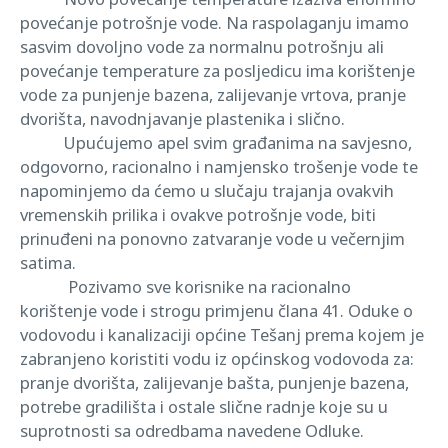
povećanje potrošnje vode. Na raspolaganju imamo
sasvim dovoljno vode za normalnu potrošnju ali
povećanje temperature za posljedicu ima korištenje
vode za punjenje bazena, zalijevanje vrtova, pranje
dvorišta, navodnjavanje plastenika i slično.
Upućujemo apel svim građanima na savjesno,
odgovorno, racionalno i namjensko trošenje vode te
napominjemo da ćemo u slučaju trajanja ovakvih
vremenskih prilika i ovakve potrošnje vode, biti
prinuđeni na ponovno zatvaranje vode u večernjim
satima.
Pozivamo sve korisnike na racionalno
korištenje vode i strogu primjenu člana 41. Oduke o
vodovodu i kanalizaciji općine Tešanj prema kojem je
zabranjeno koristiti vodu iz općinskog vodovoda za:
pranje dvorišta, zalijevanje bašta, punjenje bazena,
potrebe gradilišta i ostale slične radnje koje su u
suprotnosti sa odredbama navedene Odluke.