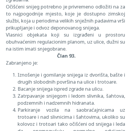
Očišćeni snijeg potrebno je privremeno odložiti na za
to najpogodnije mjesto, koje je dostupno zimskoj
službi, koja u periodima velikih snježnih padavima vrši
prikupljanje i odvoz deponovanog snijega.
Vlasnici objekata koji su izgrađeni u prostoru
obuhvaćenim regulacionim planom, uz ulice, dužni su
na istim imati snjegobrane.
Član 93.
Zabranjeno je:
Iznošenje i gomilanje snijega iz dvorišta, bašte i
drugih slobodnih površina na ulice i trotoare.
Bacanje snijega ispred zgrade na ulicu.
Zatrpavanje snijegom i ledom slivnika, šahtova,
podzemnih i nadzemnih hidranata.
Parkiranje vozila na saobraćajnicama uz
trotoare i nad slivnicima i šahtovima, ukoliko su
kolovoz i trotoari tako očišćeni od snijega i leda
da onemogućuju normalno odvijanje