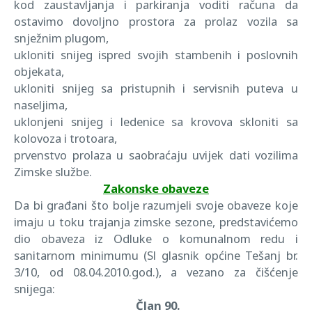
kod zaustavljanja i parkiranja voditi računa da
ostavimo dovoljno prostora za prolaz vozila sa
snježnim plugom,
ukloniti snijeg ispred svojih stambenih i poslovnih
objekata,
ukloniti snijeg sa pristupnih i servisnih puteva u
naseljima,
uklonjeni snijeg i ledenice sa krovova skloniti sa
kolovoza i trotoara,
prvenstvo prolaza u saobraćaju uvijek dati vozilima
Zimske službe.
Zakonske obaveze
Da bi građani što bolje razumjeli svoje obaveze koje
imaju u toku trajanja zimske sezone, predstavićemo
dio obaveza iz Odluke o komunalnom redu i
sanitarnom minimumu (Sl glasnik općine Tešanj br.
3/10, od 08.04.2010.god.), a vezano za čišćenje
snijega:
Član 90.