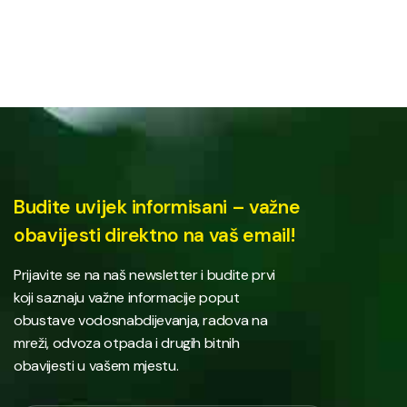
Budite uvijek informisani – važne
obavijesti direktno na vaš email!
Prijavite se na naš newsletter i budite prvi
koji saznaju važne informacije poput
obustave vodosnabdijevanja, radova na
mreži, odvoza otpada i drugih bitnih
obavijesti u vašem mjestu.