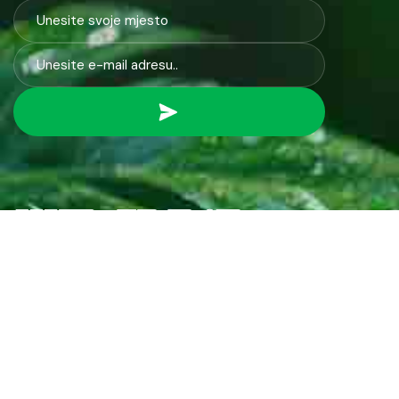
Javno preduzeće “RAD” d.d. Tešanj predstavlja savremeno
komunalno preduzeće koje građanima i privredi na području
općine Tešanj pruža ključne usluge.
ID: 4218317600003
PDV: 218317600003