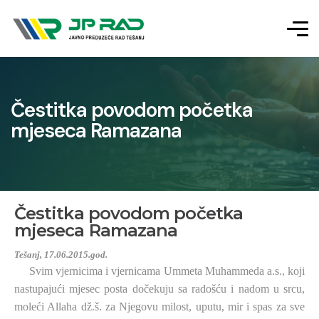
Čestitka povodom početka
mjeseca Ramazana
Čestitka povodom početka
mjeseca Ramazana
Tešanj, 17.06.2015.god.
Svim vjernicima i vjernicama Ummeta Muhammeda a.s., koji
nastupajući mjesec posta dočekuju sa radošću i nadom u srcu,
moleći Allaha dž.š. za Njegovu milost, uputu, mir i spas za sve