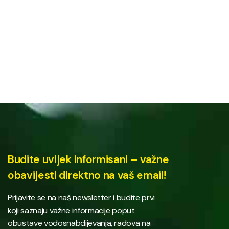
Budite uvijek informisani – važne
obavijesti direktno na vaš email!
Prijavite se na naš newsletter i budite prvi
koji saznaju važne informacije poput
obustave vodosnabdijevanja, radova na