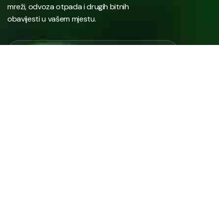
mreži, odvoza otpada i drugih bitnih
obavijesti u vašem mjestu.
Javno preduzeće “RAD” d.d. Tešanj predstavlja savremeno
komunalno preduzeće koje građanima i privredi na području