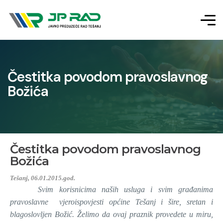
Čestitka povodom pravoslavnog
Božića
Čestitka povodom pravoslavnog
Božića
Tešanj, 06.01.2015.god.
Svim korisnicima naših usluga i svim građanima
pravoslavne vjeroispovjesti općine Tešanj i šire, sretan i
blagoslovljen Božić. Želimo da ovaj praznik provedete u miru,