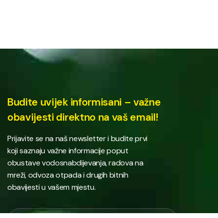
Budite uvijek informisani – važne
obavijesti direktno na vaš email!
Prijavite se na naš newsletter i budite prvi
koji saznaju važne informacije poput
obustave vodosnabdijevanja, radova na
mreži, odvoza otpada i drugih bitnih
obavijesti u vašem mjestu.