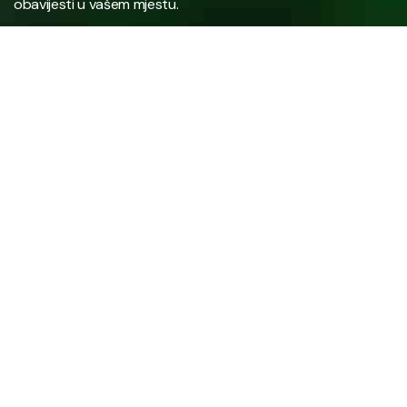
obavijesti u vašem mjestu.
Javno preduzeće “RAD” d.d. Tešanj predstavlja savremeno
komunalno preduzeće koje građanima i privredi na području
općine Tešanj pruža ključne usluge.