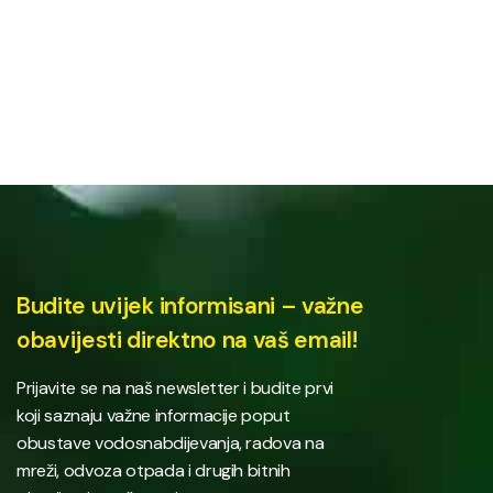
Budite uvijek informisani – važne
obavijesti direktno na vaš email!
Prijavite se na naš newsletter i budite prvi
koji saznaju važne informacije poput
obustave vodosnabdijevanja, radova na
mreži, odvoza otpada i drugih bitnih