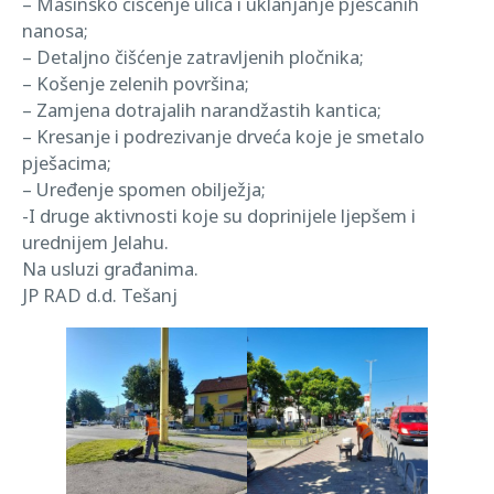
– Mašinsko čišćenje ulica i uklanjanje pješčanih
nanosa;
– Detaljno čišćenje zatravljenih pločnika;
– Košenje zelenih površina;
– Zamjena dotrajalih narandžastih kantica;
– Kresanje i podrezivanje drveća koje je smetalo
pješacima;
– Uređenje spomen obilježja;
-I druge aktivnosti koje su doprinijele ljepšem i
urednijem Jelahu.
Na usluzi građanima.
JP RAD d.d. Tešanj