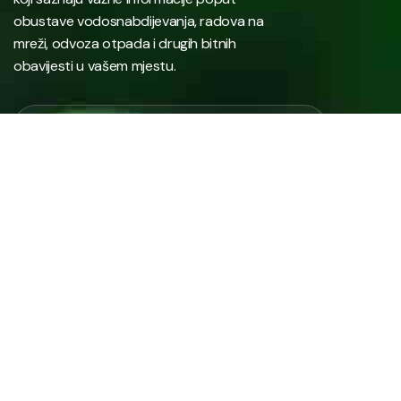
obustave vodosnabdijevanja, radova na
mreži, odvoza otpada i drugih bitnih
obavijesti u vašem mjestu.
Javno preduzeće “RAD” d.d. Tešanj predstavlja savremeno