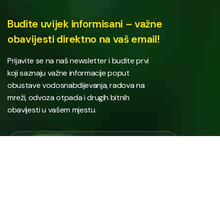
Budite uvijek informisani – važne
obavijesti direktno na vaš email!
Prijavite se na naš newsletter i budite prvi
koji saznaju važne informacije poput
obustave vodosnabdijevanja, radova na
mreži, odvoza otpada i drugih bitnih
obavijesti u vašem mjestu.