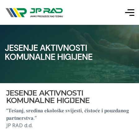
JESENJE AKTIVNOSTI
KOMUNALNE HIGIJENE
JESENJE AKTIVNOSTI
KOMUNALNE HIGIJENE
“𝐓𝐞𝐬̌𝐚𝐧𝐣, 𝐬𝐫𝐞𝐝𝐢𝐧𝐚 𝐞𝐤𝐨𝐥𝐨𝐬̌𝐤𝐞 𝐬𝐯𝐢𝐣𝐞𝐬𝐭𝐢, 𝐜̌𝐢𝐬𝐭𝐨𝐜́𝐞 𝐢 𝐩𝐨𝐮𝐳𝐝𝐚𝐧𝐨𝐠
𝐩𝐚𝐫𝐭𝐧𝐞𝐫𝐬𝐭𝐯𝐚.”
JP RAD d.d.