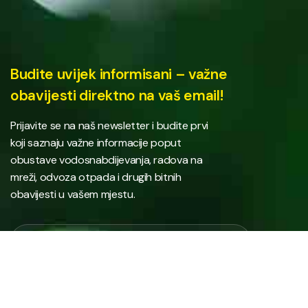
Budite uvijek informisani – važne
obavijesti direktno na vaš email!
Prijavite se na naš newsletter i budite prvi
koji saznaju važne informacije poput
obustave vodosnabdijevanja, radova na
mreži, odvoza otpada i drugih bitnih
obavijesti u vašem mjestu.