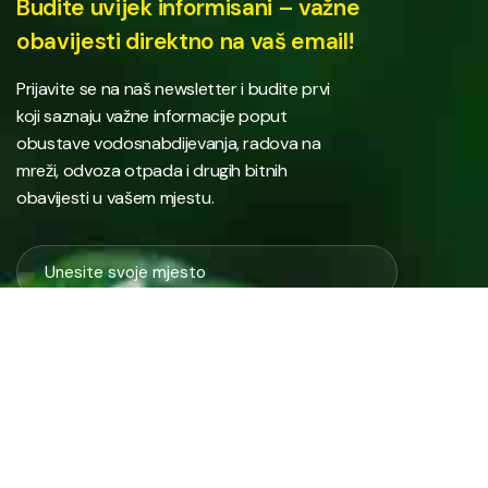
Budite uvijek informisani – važne
obavijesti direktno na vaš email!
Prijavite se na naš newsletter i budite prvi
koji saznaju važne informacije poput
obustave vodosnabdijevanja, radova na
mreži, odvoza otpada i drugih bitnih
obavijesti u vašem mjestu.