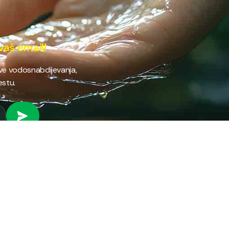
vaš email!
ave vodosnabdijevanja,
estu.
 RAD
PROVJERI STANJE RAČUNA
Provjeri stanje svog
fil preduzeća
računa brzo i jednostavno
ifikati