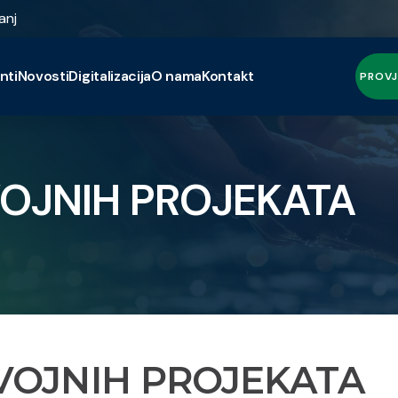
anj
nti
Novosti
Digitalizacija
O nama
Kontakt
PROVJ
VOJNIH PROJEKATA
VOJNIH PROJEKATA