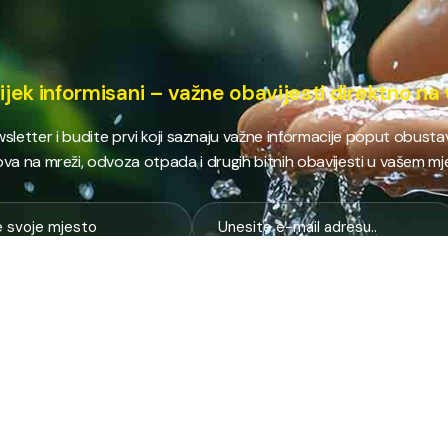
ijek informisani – važne obavijesti direktno na 
ewsletter i budite prvi koji saznaju važne informacije poput obust
va na mreži, odvoza otpada i drugih bitnih obavijesti u vašem mj
E
NAJTRAŽENIJE
JP
 i kanalizacija
Terminski plan odvoza otpada
Pro
nje i zbrinjavanje
Raspored dežurstava
Cert