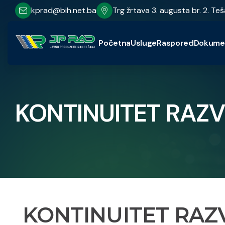
kprad@bih.net.ba
Trg žrtava 3. augusta br. 2. Teš
Početna
Usluge
Raspored
Dokume
KONTINUITET RAZ
KONTINUITET RAZ