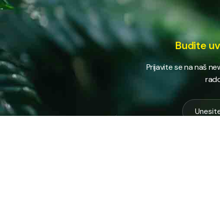
Budite uv
Prijavite se na naš n
rado
USLUG
Vodovod
Sakuplja