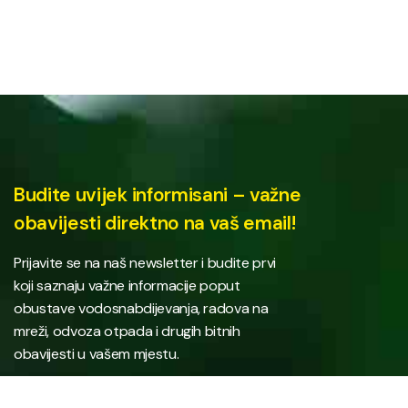
Budite uvijek informisani – važne
obavijesti direktno na vaš email!
Prijavite se na naš newsletter i budite prvi
koji saznaju važne informacije poput
obustave vodosnabdijevanja, radova na
mreži, odvoza otpada i drugih bitnih
obavijesti u vašem mjestu.