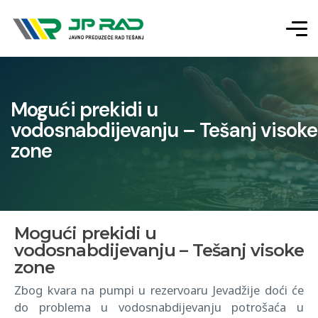
Mogući prekidi u
vodosnabdijevanju – Tešanj visoke
zone
Mogući prekidi u
vodosnabdijevanju – Tešanj visoke
zone
Zbog kvara na pumpi u rezervoaru Jevadžije doći će
do problema u vodosnabdijevanju potrošaća u