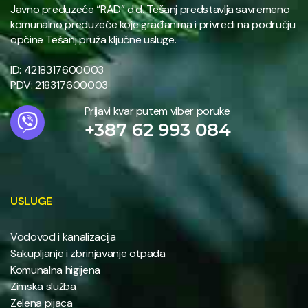
Javno preduzeće “RAD” d.d. Tešanj predstavlja savremeno
komunalno preduzeće koje građanima i privredi na području
općine Tešanj pruža ključne usluge.
ID: 4218317600003
PDV: 218317600003
Prijavi kvar putem viber poruke
+387 62 993 084
USLUGE
Vodovod i kanalizacija
Sakupljanje i zbrinjavanje otpada
Komunalna higijena
Zimska služba
Zelena pijaca