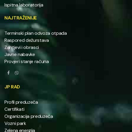
Ispitna laboratorija
NAJTRAŽENIJE
Terminski plan odvoza otpada
Raspored dežurstava
Zahtjevi i obrasci
Javne nabavke
Provjeri stanje računa
JP RAD
Profil preduzeća
Certifikati
Organizacija preduzeća
Vozni park
Zelena energija