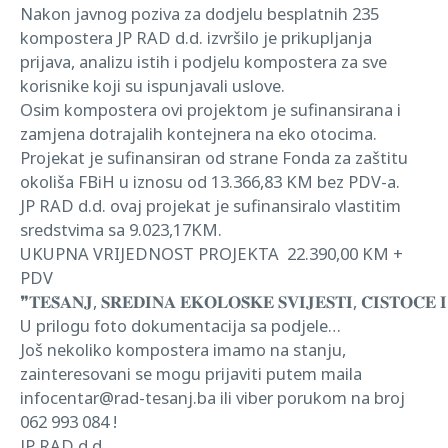
Nakon javnog poziva za dodjelu besplatnih 235
kompostera JP RAD d.d. izvršilo je prikupljanja
prijava, analizu istih i podjelu kompostera za sve
korisnike koji su ispunjavali uslove.
Osim kompostera ovi projektom je sufinansirana i
zamjena dotrajalih kontejnera na eko otocima.
Projekat je sufinansiran od strane Fonda za zaštitu
okoliša FBiH u iznosu od 13.366,83 KM bez PDV-a.
JP RAD d.d. ovaj projekat je sufinansiralo vlastitim
sredstvima sa 9.023,17KM.
UKUPNA VRIJEDNOST PROJEKTA 22.390,00 KM +
PDV
❞
𝐓𝐄𝐒̌𝐀𝐍𝐉, 𝐒𝐑𝐄𝐃𝐈𝐍𝐀 𝐄𝐊𝐎𝐋𝐎𝐒̌𝐊𝐄 𝐒𝐕𝐈𝐉𝐄𝐒𝐓𝐈, 𝐂̌𝐈𝐒𝐓𝐎𝐂́
U prilogu foto dokumentacija sa podjele…
Još nekoliko kompostera imamo na stanju,
zainteresovani se mogu prijaviti putem maila
infocentar@rad-tesanj.ba ili viber porukom na broj
062 993 084 !
JP RAD d.d.