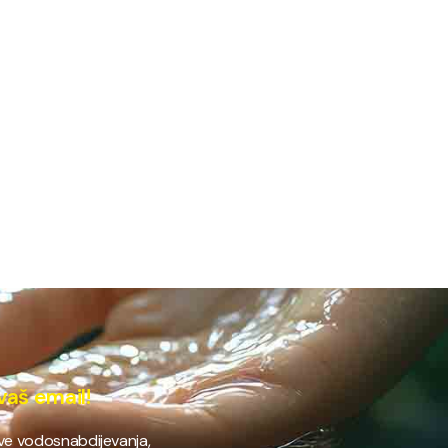
vaš email!
ave vodosnabdijevanja,