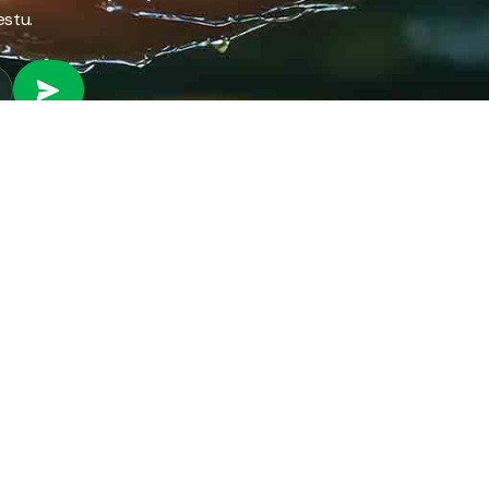
estu.
 RAD
PROVJERI STANJE RAČUNA
Provjeri stanje svog
fil preduzeća
računa brzo i jednostavno
ifikati
putem našeg online
anizacija preduzeća
servisa.
ni park
ena energija
PROVJERI STANJE