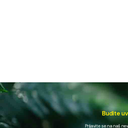
Budite uv
Prijavite se na naš n