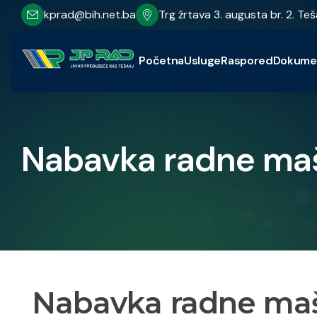
kprad@bih.net.ba
Trg žrtava 3. augusta br. 2. Teš
Početna
Usluge
Raspored
Dokume
Nabavka radne ma
Nabavka radne ma