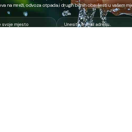
va na mreži, odvoza otpada i drugih bitnih obavijesti u vašem mj
E
NAJTRAŽENIJE
JP
 i kanalizacija
Terminski plan odvoza otpada
Pro
nje i zbrinjavanje
Raspored dežurstava
Cert
Zahtjevi i obrasci
Org
na higijena
Javne nabavke
Voz
služba
Provjeri stanje računa
Zel
pijaca
laboratorija