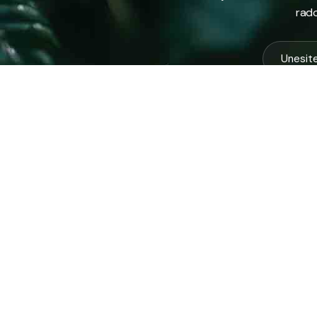
rado
USLUG
Vodovod
Sakuplja
Javno preduzeće “RAD” d.d. Tešanj
otpada
predstavlja savremeno komunalno
Komunal
preduzeće koje građanima i privredi na
Zimska 
području općine Tešanj pruža ključne usluge.
Zelena 
Ispitna 
ID: 4218317600003
PDV: 218317600003