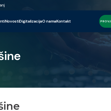
anj
nti
Novosti
Digitalizacija
O nama
Kontakt
PROVJ
šine
šine