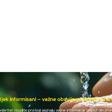
ijek informisani – važne obavijesti direktno na 
ewsletter i budite prvi koji saznaju važne informacije poput obust