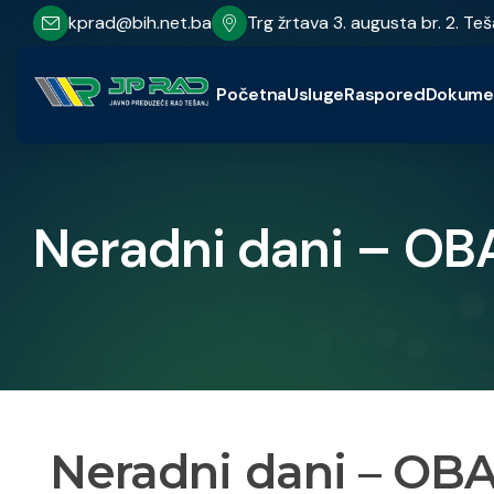
kprad@bih.net.ba
Trg žrtava 3. augusta br. 2. Teš
Početna
Usluge
Raspored
Dokume
Neradni dani – OB
Neradni dani – OB