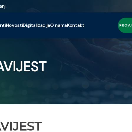
anj
nti
Novosti
Digitalizacija
O nama
Kontakt
PROVJ
AVIJEST
AVIJEST