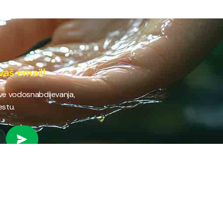
vaš email!
ave vodosnabdijevanja,
estu.
 RAD
PROVJERI STANJE RAČUNA