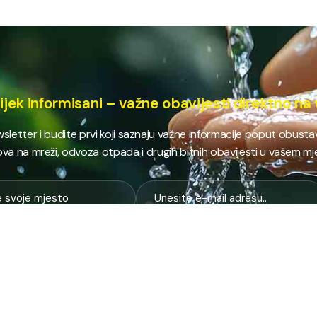
ijek informisani – važne obavijesti direktno na 
ewsletter i budite prvi koji saznaju važne informacije poput obust
va na mreži, odvoza otpada i drugih bitnih obavijesti u vašem mj
E
NAJTRAŽENIJE
JP