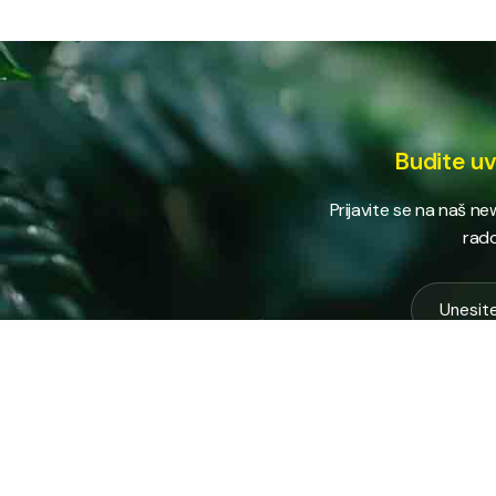
Budite uv
Prijavite se na naš n
rado
USLUG