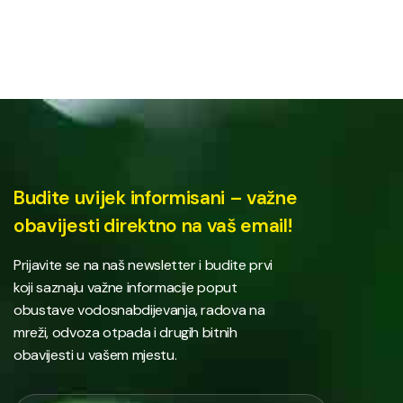
Budite uvijek informisani – važne
obavijesti direktno na vaš email!
Prijavite se na naš newsletter i budite prvi
koji saznaju važne informacije poput
obustave vodosnabdijevanja, radova na
mreži, odvoza otpada i drugih bitnih
obavijesti u vašem mjestu.