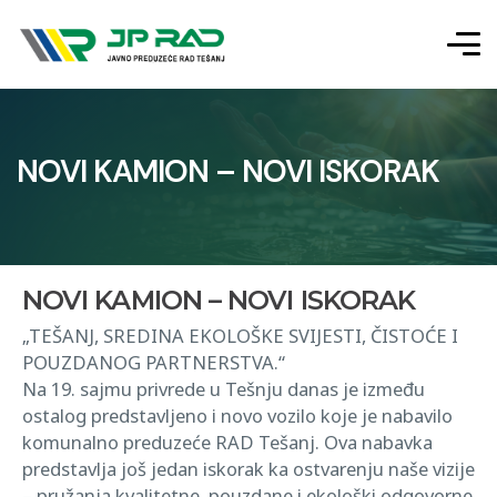
NOVI KAMION – NOVI ISKORAK
NOVI KAMION – NOVI ISKORAK
„TEŠANJ, SREDINA EKOLOŠKE SVIJESTI, ČISTOĆE I
POUZDANOG PARTNERSTVA.“
Na 19. sajmu privrede u Tešnju danas je između
ostalog predstavljeno i novo vozilo koje je nabavilo
komunalno preduzeće RAD Tešanj. Ova nabavka
predstavlja još jedan iskorak ka ostvarenju naše vizije
– pružanja kvalitetne, pouzdane i ekološki odgovorne