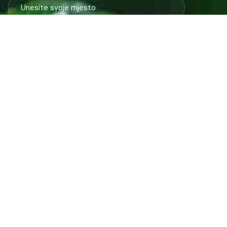
Javno preduzeće “RAD” d.d. Tešanj predstavlja savremeno
komunalno preduzeće koje građanima i privredi na području
općine Tešanj pruža ključne usluge.
ID: 4218317600003
PDV: 218317600003