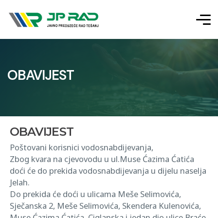
OBAVIJEST
OBAVIJEST
Poštovani korisnici vodosnabdijevanja,
Zbog kvara na cjevovodu u ul.Muse Ćazima Ćatića
doći će do prekida vodosnabdijevanja u dijelu naselja
Jelah.
Do prekida će doći u ulicama Meše Selimovića,
Sječanska 2, Meše Selimovića, Skendera Kulenovića,
Muse Ćazima Ćatića, Ciglanska i jedan dio ulice Braće