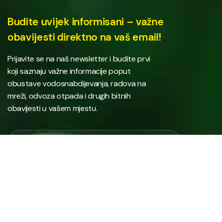
Budite uvijek informisani – važne
obavijesti direktno na vaš email!
Prijavite se na naš newsletter i budite prvi
koji saznaju važne informacije poput
obustave vodosnabdijevanja, radova na
mreži, odvoza otpada i drugih bitnih
obavijesti u vašem mjestu.