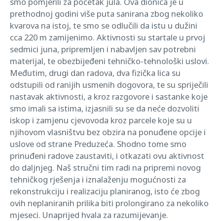
smo pomjerili za početak jula. Ova dionica je u
prethodnoj godini više puta sanirana zbog nekoliko
kvarova na istoj, te smo se odlučili da istu u dužini
cca 220 m zamijenimo. Aktivnosti su startale u prvoj
sedmici juna, pripremljen i nabavljen sav potrebni
materijal, te obezbijeđeni tehničko-tehnološki uslovi.
Međutim, drugi dan radova, dva fizička lica su
odstupili od ranijih usmenih dogovora, te su spriječili
nastavak aktivnosti, a kroz razgovore i sastanke koje
smo imali sa istima, izjasnili su se da neće dozvoliti
iskop i zamjenu cjevovoda kroz parcele koje su u
njihovom vlasništvu bez obzira na ponuđene opcije i
uslove od strane Preduzeća. Shodno tome smo
prinuđeni radove zaustaviti, i otkazati ovu aktivnost
do daljnjeg. Naš stručni tim radi na pripremi novog
tehničkog rješenja i iznalaženju mogućnosti za
rekonstrukciju i realizaciju planiranog, isto će zbog
ovih neplaniranih prilika biti prolongirano za nekoliko
mjeseci. Unaprijed hvala za razumijevanje.