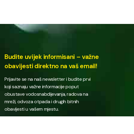
Budite uvijek informisani – važne
obavijesti direktno na vaš email!
Prijavite se na naš newsletter i budite prvi
koji saznaju važne informacije poput
obustave vodosnabdijevanja, radova na
mreži, odvoza otpada i drugih bitnih
obavijesti u vašem mjestu.