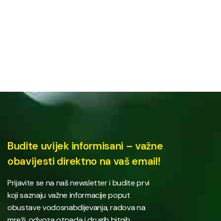
Budite uvijek informisani – važne
obavijesti direktno na vaš email!
Prijavite se na naš newsletter i budite prvi
koji saznaju važne informacije poput
obustave vodosnabdijevanja, radova na
mreži, odvoza otpada i drugih bitnih