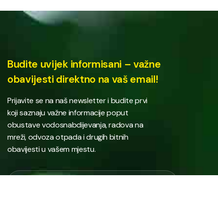
Budite uvijek informisani – važne
obavijesti direktno na vaš email!
Prijavite se na naš newsletter i budite prvi
koji saznaju važne informacije poput
obustave vodosnabdijevanja, radova na
mreži, odvoza otpada i drugih bitnih
obavijesti u vašem mjestu.