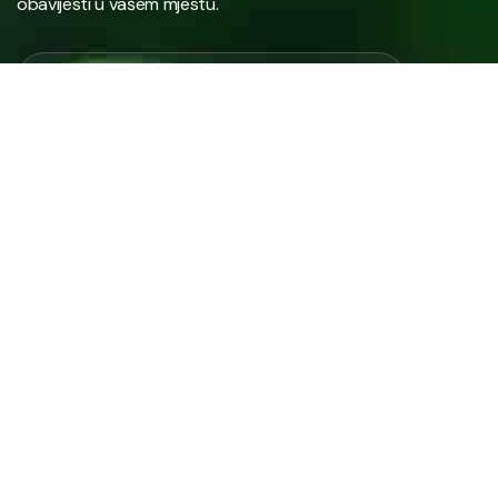
obavijesti u vašem mjestu.
Javno preduzeće “RAD” d.d. Tešanj predstavlja savremeno
komunalno preduzeće koje građanima i privredi na području
općine Tešanj pruža ključne usluge.