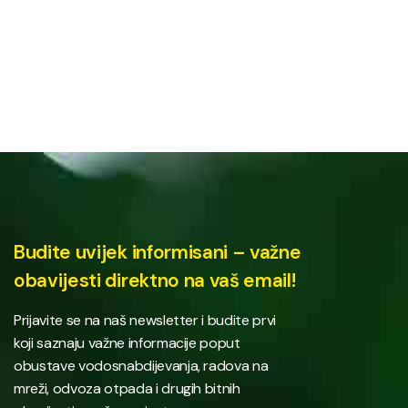
Budite uvijek informisani – važne
obavijesti direktno na vaš email!
Prijavite se na naš newsletter i budite prvi
koji saznaju važne informacije poput
obustave vodosnabdijevanja, radova na
mreži, odvoza otpada i drugih bitnih