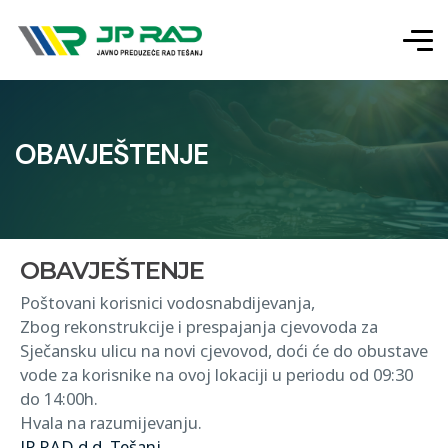
OBAVJEŠTENJE
OBAVJEŠTENJE
Poštovani korisnici vodosnabdijevanja,
Zbog rekonstrukcije i prespajanja cjevovoda za
Sječansku ulicu na novi cjevovod, doći će do obustave
vode za korisnike na ovoj lokaciji u periodu od 09:30
do 14:00h.
Hvala na razumijevanju.
JP RAD d.d. Tešanj