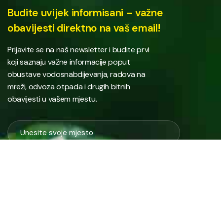
Budite uvijek informisani – važne
obavijesti direktno na vaš email!
Prijavite se na naš newsletter i budite prvi
koji saznaju važne informacije poput
obustave vodosnabdijevanja, radova na
mreži, odvoza otpada i drugih bitnih
obavijesti u vašem mjestu.