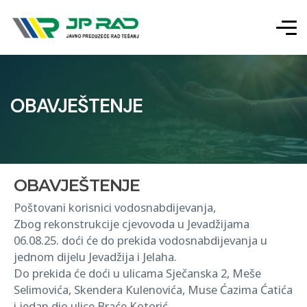
OBAVJEŠTENJE
OBAVJEŠTENJE
Poštovani korisnici vodosnabdijevanja,
Zbog rekonstrukcije cjevovoda u Jevadžijama
06.08.25. doći će do prekida vodosnabdijevanja u
jednom dijelu Jevadžija i Jelaha.
Do prekida će doći u ulicama Sječanska 2, Meše
Selimovića, Skendera Kulenovića, Muse Ćazima Ćatića
i jedan dio ulice Braće Kotorić.