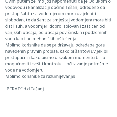
Ovim putem želimo još napomenuti da je Odlukom o
vodovodu i kanalizaciji općine Tešanj određeno da
pristup šahtu sa vodomjerom mora uvijek biti
slobodan, te da šaht za smještaj vodomjera mora biti
čist i suh, a vodomjer dobro izolovan i zaštićen od
vanjskih uticaja, od uticaja površinskih i podzemnih
voda kao i od mehaničkih oštećenja.
Molimo korisnike da se pridržavaju odredaba gore
navedenih pravnih propisa, kako bi šahtovi uvijek bili
pristupačni i kako bismo u svakom momentu bili u
mogućnosti izvršiti kontrolu ili očitavanje potrošnje
vode na vodomjeru.
Molimo korisnike za razumijevanje!
JP “RAD” d.d.Tešanj