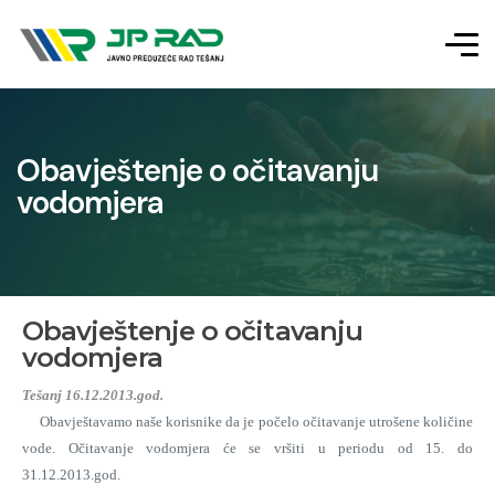
Obavještenje o očitavanju
vodomjera
Obavještenje o očitavanju
vodomjera
Tešanj 16.12.2013.god.
Obavještavamo naše korisnike da je počelo očitavanje utrošene količine
vode. Očitavanje vodomjera će se vršiti u periodu od 15. do
31.12.2013.god.