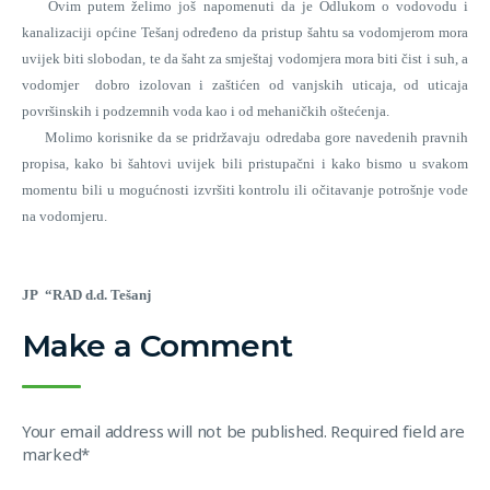
Ovim putem želimo još napomenuti da je Odlukom o vodovodu i
kanalizaciji općine Tešanj određeno da
pristup šahtu sa vodomjerom mora
uvijek biti slobodan, te da šaht za smještaj vodomjera mora biti čist i suh, a
vodomjer dobro izolovan i zaštićen od vanjskih uticaja, od uticaja
površinskih i podzemnih voda kao i od mehaničkih oštećenja.
Molimo korisnike da se pridržavaju odredaba gore navedenih pravnih
propisa, kako bi šahtovi uvijek bili pristupačni i kako bismo u svakom
momentu bili u mogućnosti izvršiti kontrolu ili očitavanje potrošnje vode
na vodomjeru.
JP “RAD d.d. Tešanj
Make a Comment
Your email address will not be published. Required field are
marked*