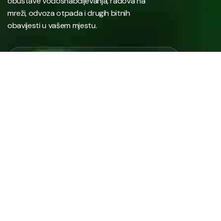
obustave vodosnabdijevanja, radova na
mreži, odvoza otpada i drugih bitnih
obavijesti u vašem mjestu.
Javno preduzeće “RAD” d.d. Tešanj predstavlja savremeno
komunalno preduzeće koje građanima i privredi na području