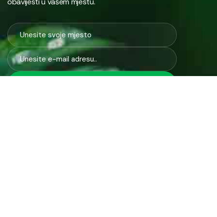
obavijesti u vašem mjestu.
Javno preduzeće “RAD” d.d. Tešanj predstavlja savremeno
komunalno preduzeće koje građanima i privredi na području
općine Tešanj pruža ključne usluge.