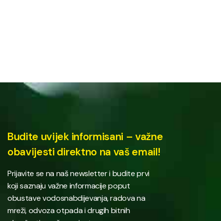
Budite uvijek informisani – važne
obavijesti direktno na vaš email!
Prijavite se na naš newsletter i budite prvi
koji saznaju važne informacije poput
obustave vodosnabdijevanja, radova na
mreži, odvoza otpada i drugih bitnih