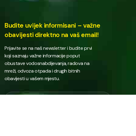
Budite uvijek informisani – važne
obavijesti direktno na vaš email!
Prijavite se na naš newsletter i budite prvi
koji saznaju važne informacije poput
obustave vodosnabdijevanja, radova na
mreži, odvoza otpada i drugih bitnih
obavijesti u vašem mjestu.