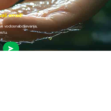
vaš email!
ave vodosnabdijevanja,
estu.
 RAD
PROVJERI STANJE RAČUNA
Provjeri stanje svog
fil preduzeća
računa brzo i jednostavno
ifikati
putem našeg online
anizacija preduzeća
servisa.