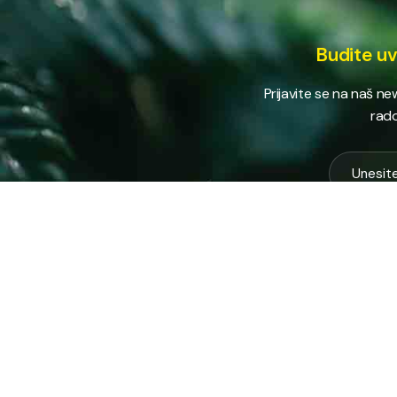
Budite uv
Prijavite se na naš n
rado
USLUG
Vodovod
Sakuplja
Javno preduzeće “RAD” d.d. Tešanj
otpada
predstavlja savremeno komunalno