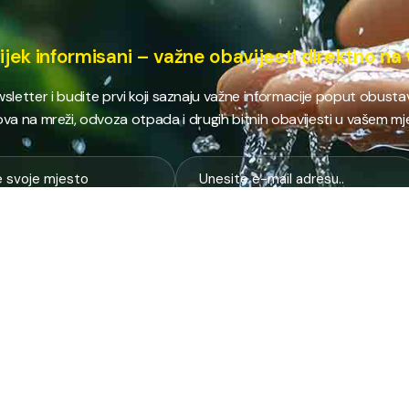
ijek informisani – važne obavijesti direktno na 
ewsletter i budite prvi koji saznaju važne informacije poput obust
va na mreži, odvoza otpada i drugih bitnih obavijesti u vašem mj
E
NAJTRAŽENIJE
JP
 i kanalizacija
Terminski plan odvoza otpada
Pro
nje i zbrinjavanje
Raspored dežurstava
Cert
Zahtjevi i obrasci
Org