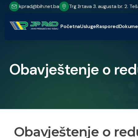
kprad@bih.net.ba
Trg žrtava 3. augusta br. 2. Teš
Početna
Usluge
Raspored
Dokume
Obavještenje o red
Obavještenje o red