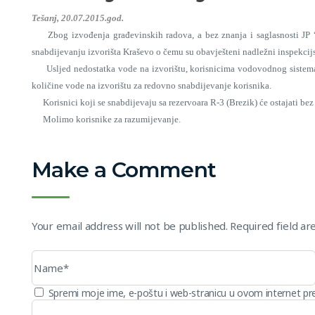
Tešanj, 20.07.2015.god.
Zbog izvođenja građevinskih radova, a bez znanja i saglasnosti JP 
snabdijevanju izvorišta Kraševo o čemu su obavješteni nadležni inspekcijs
Usljed nedostatka vode na izvorištu, korisnicima vodovodnog sistema 
količine vode na izvorištu za redovno snabdijevanje korisnika.
Korisnici koji se snabdijevaju sa rezervoara R-3 (Brezik) će ostajati bez
Molimo korisnike za razumijevanje.
JP “RAD” d.d.
Make a Comment
Your email address will not be published. Required field a
Spremi moje ime, e-poštu i web-stranicu u ovom internet pr