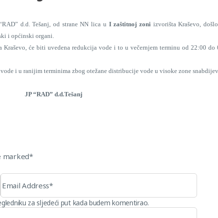
“RAD” d.d. Tešanj, od strane NN lica u
I zaštitnoj zoni
izvorišta Kraševo, došl
ki i općinski organi.
Kraševo, će biti uvedena redukcija vode i to u večernjem terminu od 22:00 do 0
 vode i u ranijim terminima zbog otežane distribucije vode u visoke zone snabdijev
Tešanj
re marked*
egledniku za sljedeći put kada budem komentirao.