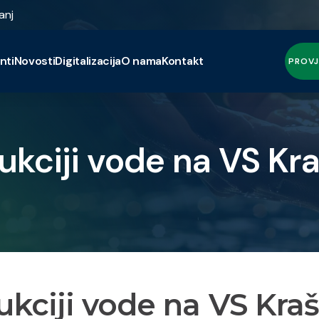
anj
nti
Novosti
Digitalizacija
O nama
Kontakt
PROVJ
ukciji vode na VS Kr
ukciji vode na VS Kra