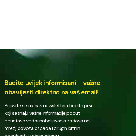
Budite uvijek informisani – važne
obavijesti direktno na vaš email!
Prijavite se na naš newsletter i budite prvi
koji saznaju važne informacije poput
obustave vodosnabdijevanja, radova na
mreži, odvoza otpada i drugih bitnih
obavijesti u vašem mjestu.