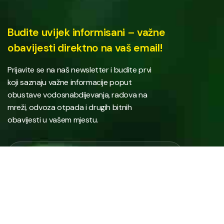
Budite uvijek informisani – važne
obavijesti direktno na vaš email!
Prijavite se na naš newsletter i budite prvi
koji saznaju važne informacije poput
obustave vodosnabdijevanja, radova na
mreži, odvoza otpada i drugih bitnih
obavijesti u vašem mjestu.