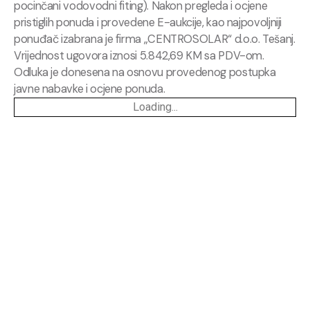
pocinčani vodovodni fiting). Nakon pregleda i ocjene
pristiglih ponuda i provedene E-aukcije, kao najpovoljniji
ponuđač izabrana je firma „CENTROSOLAR“ d.o.o. Tešanj.
Vrijednost ugovora iznosi 5.842,69 KM sa PDV-om.
Odluka je donesena na osnovu provedenog postupka
javne nabavke i ocjene ponuda.
Loading...