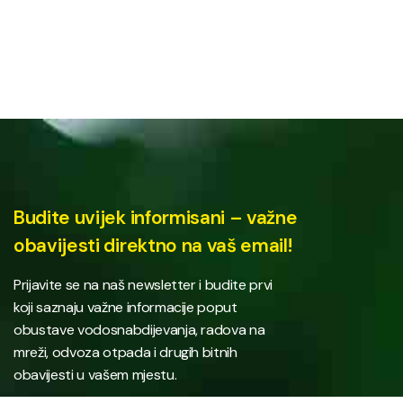
Budite uvijek informisani – važne
obavijesti direktno na vaš email!
Prijavite se na naš newsletter i budite prvi
koji saznaju važne informacije poput
obustave vodosnabdijevanja, radova na
mreži, odvoza otpada i drugih bitnih
obavijesti u vašem mjestu.