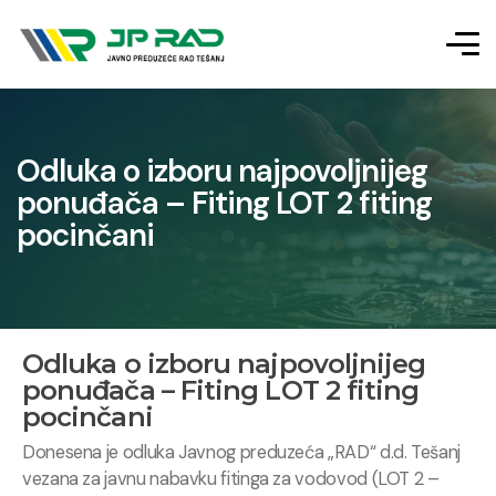
Odluka o izboru najpovoljnijeg
ponuđača – Fiting LOT 2 fiting
pocinčani
Odluka o izboru najpovoljnijeg
ponuđača – Fiting LOT 2 fiting
pocinčani
Donesena je odluka Javnog preduzeća „RAD“ d.d. Tešanj
vezana za javnu nabavku fitinga za vodovod (LOT 2 –