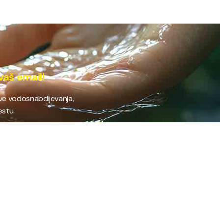
vaš email!
ave vodosnabdijevanja,
estu.
 RAD
PROVJERI STANJE RAČUNA