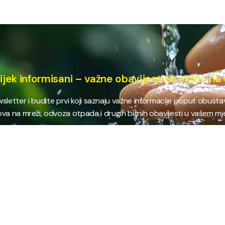
ijek informisani – važne obavijesti direktno na 
ewsletter i budite prvi koji saznaju važne informacije poput obust
va na mreži, odvoza otpada i drugih bitnih obavijesti u vašem mj
E
NAJTRAŽENIJE
JP