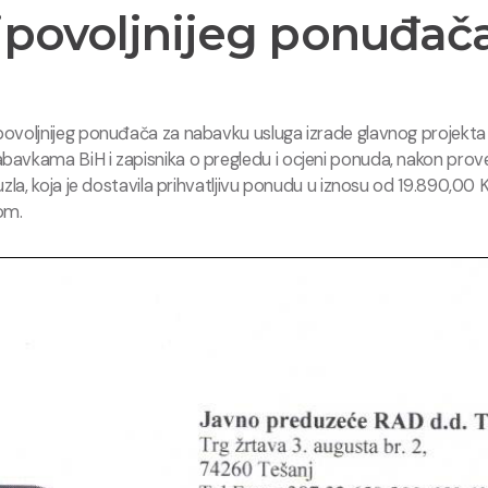
jpovoljnijeg ponuđača
ovoljnijeg ponuđača za nabavku usluga izrade glavnog projekta 
abavkama BiH i zapisnika o pregledu i ocjeni ponuda, nakon pr
Tuzla, koja je dostavila prihvatljivu ponudu u iznosu od 19.890
om.