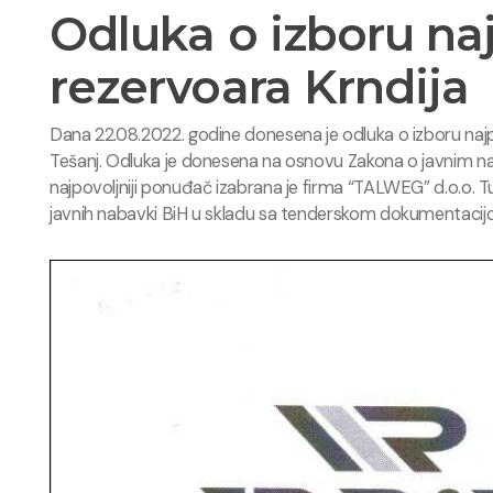
Odluka o izboru na
rezervoara Krndija
Dana 22.08.2022. godine donesena je odluka o izboru najp
Tešanj. Odluka je donesena na osnovu Zakona o javnim n
najpovoljniji ponuđač izabrana je firma “TALWEG” d.o.o. 
javnih nabavki BiH u skladu sa tenderskom dokumentacij