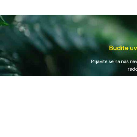
Budite uv
Prijavite se na naš n
rado
USLUG