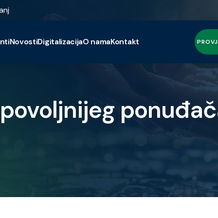
anj
nti
Novosti
Digitalizacija
O nama
Kontakt
PROVJ
jpovoljnijeg ponuđač