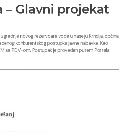
 – Glavni projekat
izgradnje novog rezervoara vode u naselju Krndija, općina
ovedenog konkurentskog postupka javne nabavke. Kao
,00 KM sa PDV-om. Postupak je proveden putem Portala