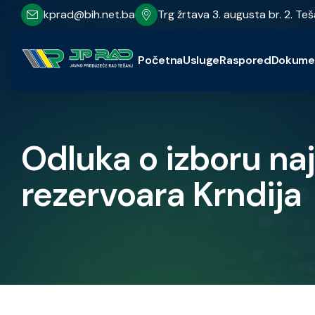
kprad@bih.net.ba
Trg žrtava 3. augusta br. 2. Teš
Početna
Usluge
Raspored
Dokume
Odluka o izboru na
rezervoara Krndija