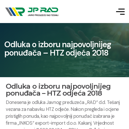
Odluka o izboru najpovoljnijeg
ponuđača – HTZ odjeća 2018
Odluka o izboru najpovoljnijeg
ponuđača – HTZ odjeća 2018
Donesena je odluka Javnog preduzeća „RAD“ d.d. Tešanj
vezana za nabavku HTZ odjeće. Nakon pregleda i ocjene
pristiglih ponuda, kao najpovoljniji ponuđač izabrana je
firma „INKOS“ export-import d.o.o. Kakanj. Vrijednost