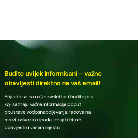
Budite uvijek informisani – važne
obavijesti direktno na vaš email!
Prijavite se na naš newsletter i budite prvi
koji saznaju važne informacije poput
obustave vodosnabdijevanja, radova na
mreži, odvoza otpada i drugih bitnih
obavijesti u vašem mjestu.