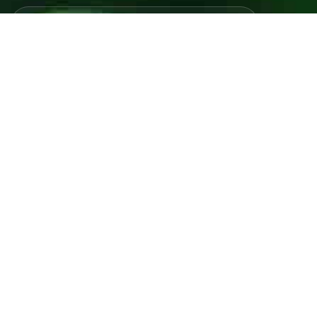
Javno preduzeće “RAD” d.d. Tešanj predstavlja savremeno
komunalno preduzeće koje građanima i privredi na području
općine Tešanj pruža ključne usluge.
ID: 4218317600003