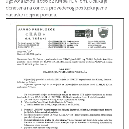
ugovora iznosi 11.566,62 KM sa PDV-om. Odluka je
donesena na osnovu provedenog postupka javne
nabavke i ocjene ponuda.