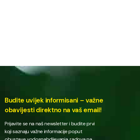
Budite uvijek informisani – važne
obavijesti direktno na vaš email!
Prijavite se na naš newsletter i budite prvi
koji saznaju važne informacije poput
obustave vodosnabdijevanja, radova na