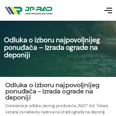
Odluka o izboru najpovoljnijeg
ponuđača – Izrada ograde na
deponiji
Odluka o izboru najpovoljnijeg
ponuđača – Izrada ograde na
deponiji
Donesena je odluka Javnog preduzeća „RAD“ d.d. Tešanj
vezana za nabavku radova na izradi ograde na deponiji