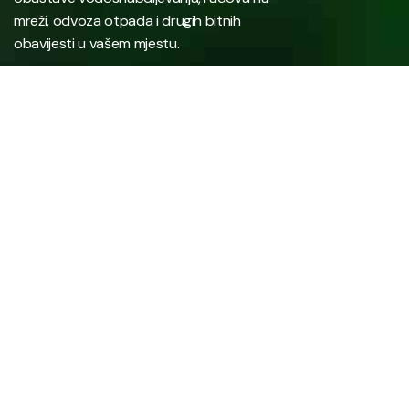
mreži, odvoza otpada i drugih bitnih
obavijesti u vašem mjestu.
Javno preduzeće “RAD” d.d. Tešanj predstavlja savremeno
komunalno preduzeće koje građanima i privredi na području