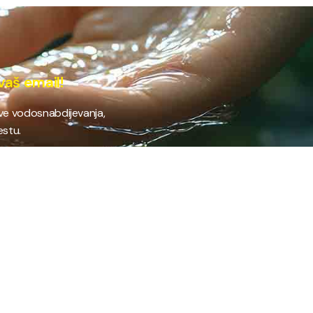
vaš email!
ave vodosnabdijevanja,
estu.
 RAD
PROVJERI STANJE RAČUNA
Provjeri stanje svog
fil preduzeća