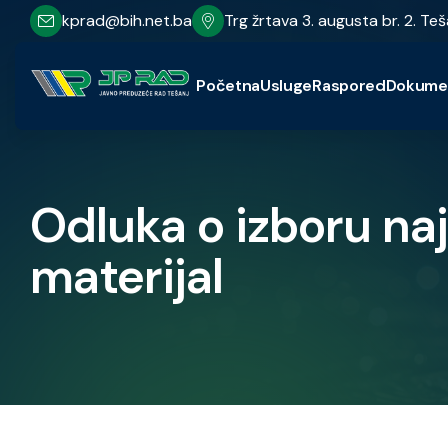
kprad@bih.net.ba
Trg žrtava 3. augusta br. 2. Teš
Početna
Usluge
Raspored
Dokume
Odluka o izboru na
materijal