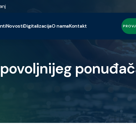
anj
nti
Novosti
Digitalizacija
O nama
Kontakt
PROVJ
jpovoljnijeg ponuđač