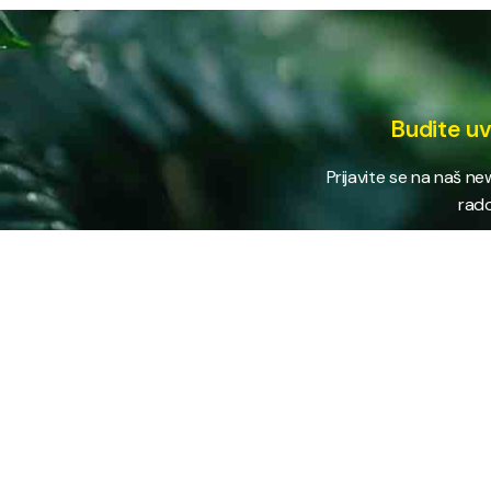
Budite uv
Prijavite se na naš n
rado
USLUG
Vodovod