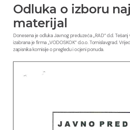
Odluka o izboru na
materijal
Donesena je odluka Javnog preduzeća „RAD“ d.d. Tešanj ve
izabrana je firma „VODOSKOK“ d.o.o. Tomislavgrad. Vrij
zapisnika komisije o pregledu i ocjeni ponuda.