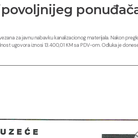
jpovoljnijeg ponuđača
zana za javnu nabavku kanalizacionog materijala. Nakon pregleda
ednost ugovora iznosi 13.400,01 KM sa PDV-om. Odluka je done