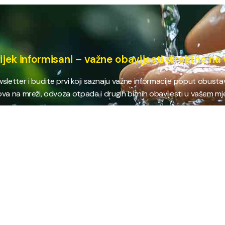
ijek informisani – važne obavijesti direktno na 
ewsletter i budite prvi koji saznaju važne informacije poput obust
va na mreži, odvoza otpada i drugih bitnih obavijesti u vašem mj
E
NAJTRAŽENIJE
JP
 i kanalizacija
Terminski plan odvoza otpada
Pro