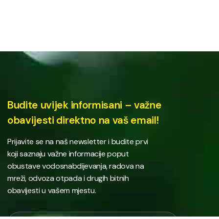
Budite uvijek informisani – važne
obavijesti direktno na vaš email!
Prijavite se na naš newsletter i budite prvi
koji saznaju važne informacije poput
obustave vodosnabdijevanja, radova na
mreži, odvoza otpada i drugih bitnih
obavijesti u vašem mjestu.