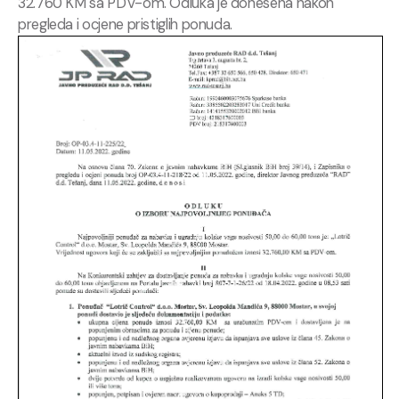
32.760 KM sa PDV-om. Odluka je donesena nakon
pregleda i ocjene pristiglih ponuda.