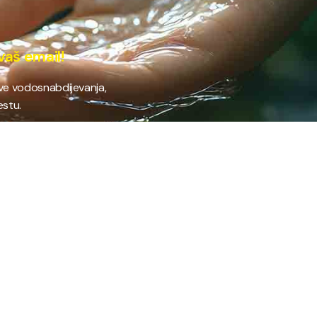
vaš email!
ave vodosnabdijevanja,
estu.
 RAD
PROVJERI STANJE RAČUNA
Provjeri stanje svog
fil preduzeća
računa brzo i jednostavno
ifikati
putem našeg online
anizacija preduzeća