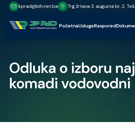
kprad@bih.net.ba
Trg žrtava 3. augusta br. 2. Teš
Početna
Usluge
Raspored
Dokume
Odluka o izboru na
komadi vodovodni