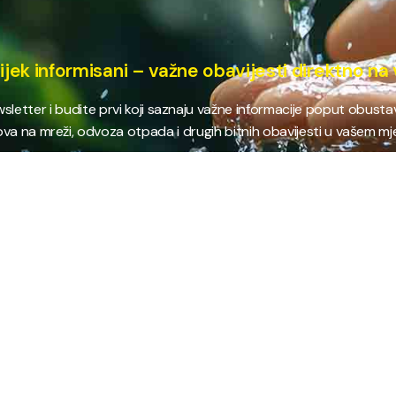
ijek informisani – važne obavijesti direktno na 
ewsletter i budite prvi koji saznaju važne informacije poput obust
va na mreži, odvoza otpada i drugih bitnih obavijesti u vašem mj
E
NAJTRAŽENIJE
JP
 i kanalizacija
Terminski plan odvoza otpada
Pro
nje i zbrinjavanje
Raspored dežurstava
Cert
Zahtjevi i obrasci
Org