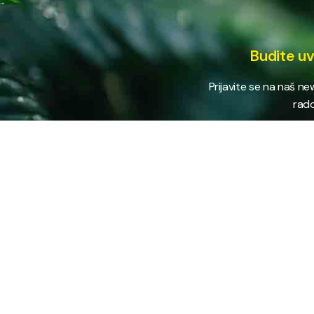
Budite uv
Prijavite se na naš n
rado
USLUG
Vodovod
Sakuplja
Javno preduzeće “RAD” d.d. Tešanj
otpada