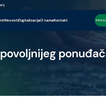
anj
nti
Novosti
Digitalizacija
O nama
Kontakt
PROVJ
jpovoljnijeg ponuđač