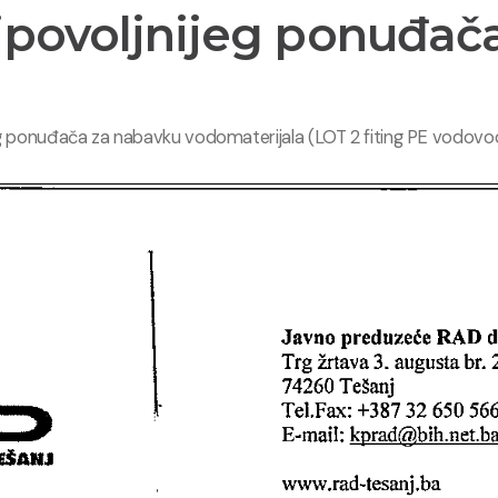
jpovoljnijeg ponuđača
g ponuđača za nabavku vodomaterijala (LOT 2 fiting PE vodovodn