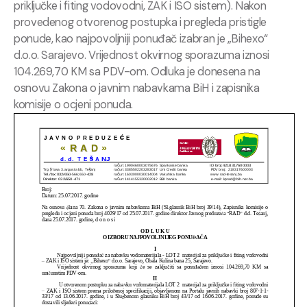
priključke i fiting vodovodni, ZAK i ISO sistem). Nakon
provedenog otvorenog postupka i pregleda pristigle
ponude, kao najpovoljniji ponuđač izabran je „Bihexo“
d.o.o. Sarajevo. Vrijednost okvirnog sporazuma iznosi
104.269,70 KM sa PDV-om. Odluka je donesena na
osnovu Zakona o javnim nabavkama BiH i zapisnika
komisije o ocjeni ponuda.