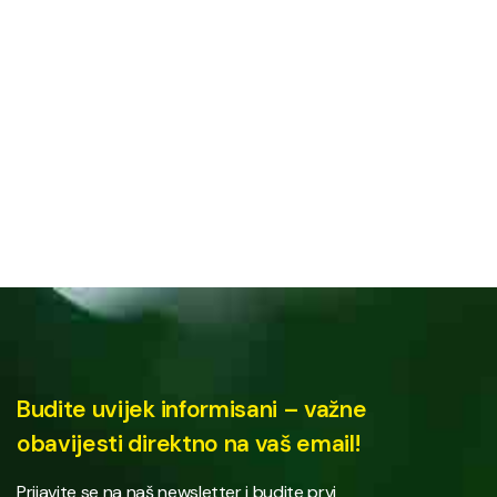
Budite uvijek informisani – važne
obavijesti direktno na vaš email!
Prijavite se na naš newsletter i budite prvi