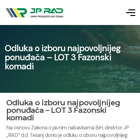
Odluka o izboru najpovoljnijeg
ponuđača – LOT 3 Fazonski
komadi
Odluka o izboru najpovoljnijeg
ponuđača – LOT 3 Fazonski
komadi
Na osnovu Zakona o javnim nabavkama BiH, direktor JP
„RAD“ d.d. Tešanj donio je odluku o izboru najpovoljnijeg