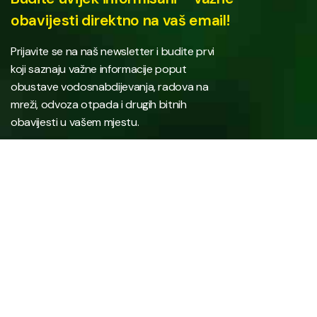
obavijesti direktno na vaš email!
Prijavite se na naš newsletter i budite prvi
koji saznaju važne informacije poput
obustave vodosnabdijevanja, radova na
mreži, odvoza otpada i drugih bitnih
obavijesti u vašem mjestu.