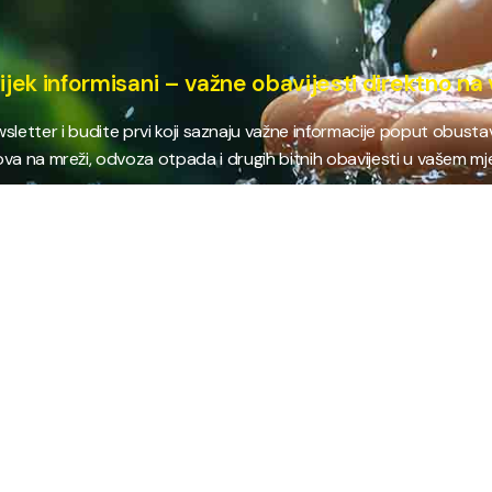
ijek informisani – važne obavijesti direktno na 
ewsletter i budite prvi koji saznaju važne informacije poput obust
va na mreži, odvoza otpada i drugih bitnih obavijesti u vašem mj
E
NAJTRAŽENIJE
JP
 i kanalizacija
Terminski plan odvoza otpada
Pro
nje i zbrinjavanje
Raspored dežurstava
Cert
Zahtjevi i obrasci
Org