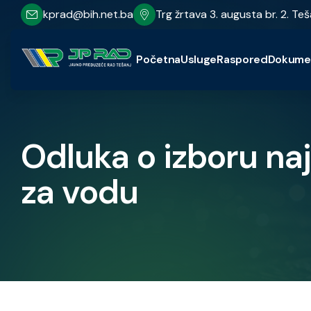
kprad@bih.net.ba
Trg žrtava 3. augusta br. 2. Teš
Početna
Usluge
Raspored
Dokume
Odluka o izboru na
za vodu