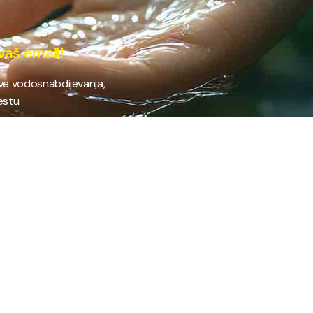
vaš email!
ave vodosnabdijevanja,
estu.
 RAD
PROVJERI STANJE RAČUNA
Provjeri stanje svog
fil preduzeća
računa brzo i jednostavno
ifikati
putem našeg online
anizacija preduzeća