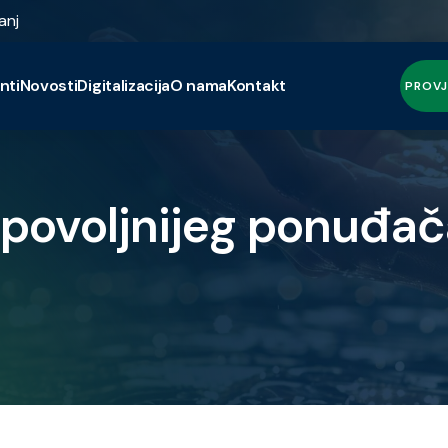
anj
nti
Novosti
Digitalizacija
O nama
Kontakt
PROVJ
jpovoljnijeg ponuđača