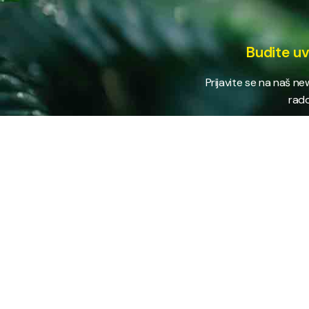
Budite uv
Prijavite se na naš n
rado
USLUG
Vodovod
Sakuplja
Javno preduzeće “RAD” d.d. Tešanj
otpada