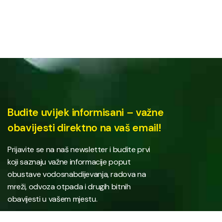
Budite uvijek informisani – važne
obavijesti direktno na vaš email!
Prijavite se na naš newsletter i budite prvi
koji saznaju važne informacije poput
obustave vodosnabdijevanja, radova na
mreži, odvoza otpada i drugih bitnih
obavijesti u vašem mjestu.