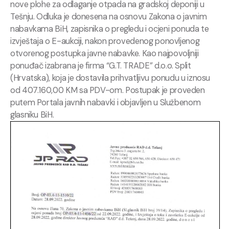
nove plohe za odlaganje otpada na gradskoj deponiji u
Tešnju. Odluka je donesena na osnovu Zakona o javnim
nabavkama BiH, zapisnika o pregledu i ocjeni ponuda te
izvještaja o E-aukciji, nakon provedenog ponovljenog
otvorenog postupka javne nabavke. Kao najpovoljniji
ponuđač izabrana je firma “G.T. TRADE” d.o.o. Split
(Hrvatska), koja je dostavila prihvatljivu ponudu u iznosu
od 407.160,00 KM sa PDV-om. Postupak je proveden
putem Portala javnih nabavki i objavljen u Službenom
glasniku BiH.