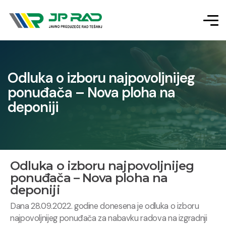
Odluka o izboru najpovoljnijeg
ponuđača – Nova ploha na
deponiji
Odluka o izboru najpovoljnijeg
ponuđača – Nova ploha na
deponiji
Dana 28.09.2022. godine donesena je odluka o izboru
najpovoljnijeg ponuđača za nabavku radova na izgradnji