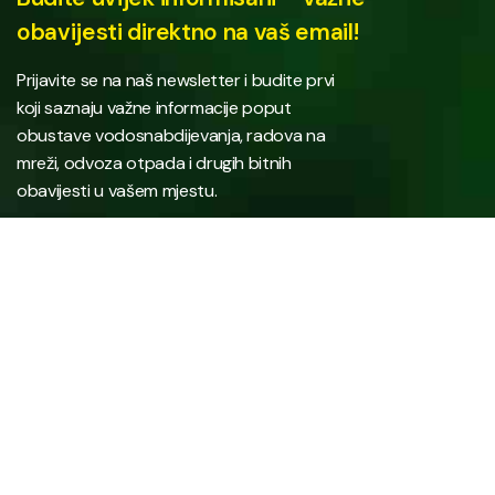
obavijesti direktno na vaš email!
Prijavite se na naš newsletter i budite prvi
koji saznaju važne informacije poput
obustave vodosnabdijevanja, radova na
mreži, odvoza otpada i drugih bitnih
obavijesti u vašem mjestu.